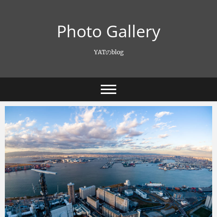
Skip
to
Photo Gallery
content
YATのblog