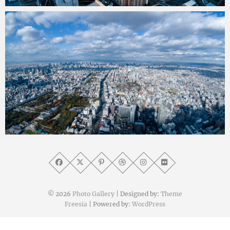
yat8823jp
2019年12月1日
yat8823jp
2019年12月1日
© 2026
Photo Gallery
| Designed by:
Theme
Freesia
| Powered by:
WordPress