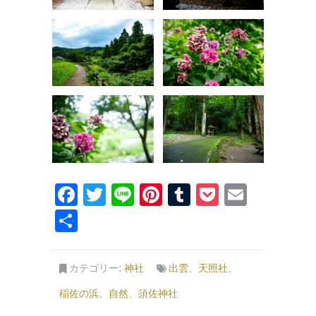
F
T
Li
Pi
T
P
E
a
w
n
n
u
o
m
共
c
it
e
te
m
c
ai
有
e
te
re
bl
k
l
カテゴリー:
神社
出雲
、
天照社
、
b
r
st
r
et
稲佐の浜
、
自然
、
須佐神社
o