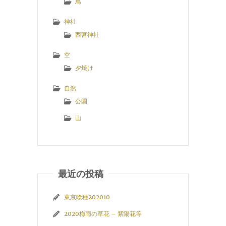
鳥
神社
西宮神社
空
夕焼け
自然
公園
山
最近の投稿
東京喰種202010
2020梅雨の草花 – 紫陽花等