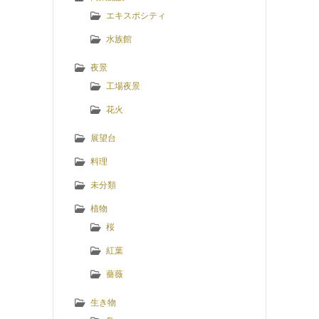
エキスポシティ
水族館
夜景
工場夜景
花火
展望台
料理
未分類
植物
桜
紅葉
薔薇
生き物