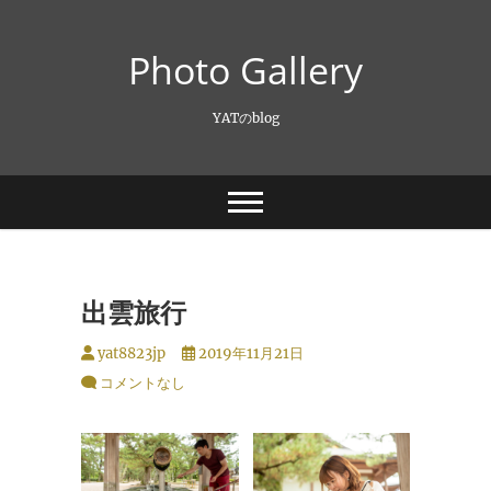
Skip
to
Photo Gallery
content
YATのblog
出雲旅行
yat8823jp
2019年11月21日
コメントなし